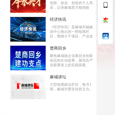
创新、创业、创造的个人风
采，记录麻城英才敢闯敢
经济快讯
《经济快讯》是麻城市融媒
体中心推出的一档电视栏
目，围绕大干项目、产业发
楚商回乡
聚焦麻城籍企业家回乡创新
创业的生动故事，展现在产
业新赛道上的实践探索、
麻城讲坛
大型电视政论栏目，每月1
期，麻城市委宣传部主办。