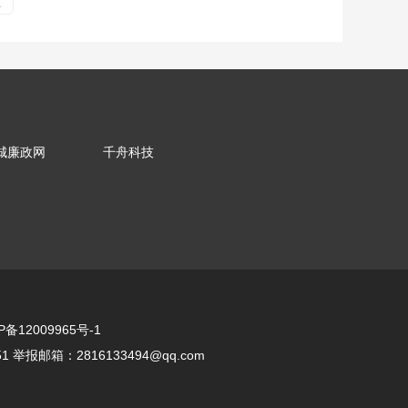
页
城廉政网
千舟科技
P备12009965号-1
举报邮箱：2816133494@qq.com