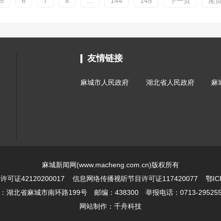
5
6
7
8
...
144
145
下一页
尾
友情链接
麻城市人民政府
湖北省人民政府
麻
麻城新闻网(www.macheng.com.cn)版权所有
证42120200017
信息网络传播视听节目许可证117420077
鄂IC
北省麻城市南环路199号 邮编：438300 举报电话：0713-2952551 
网站制作：
千舟科技