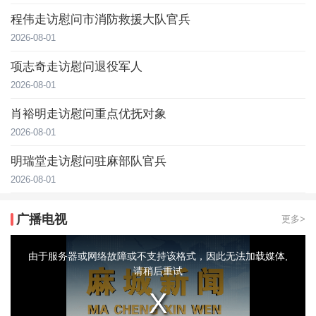
程伟走访慰问市消防救援大队官兵
2026-08-01
项志奇走访慰问退役军人
2026-08-01
肖裕明走访慰问重点优抚对象
2026-08-01
明瑞堂走访慰问驻麻部队官兵
2026-08-01
广播电视
更多>
This
is
a
由于服务器或网络故障或不支持该格式，因此无法加载媒体,
modal
window.
请稍后重试