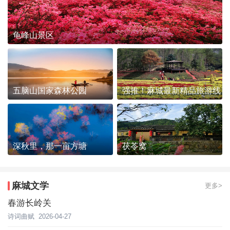
龟峰山景区
五脑山国家森林公园
强推！麻城最新精品旅游线
路发布~
深秋里，那一亩方塘
茯苓窝
麻城文学
更多>
春游长岭关
诗词曲赋
2026-04-27