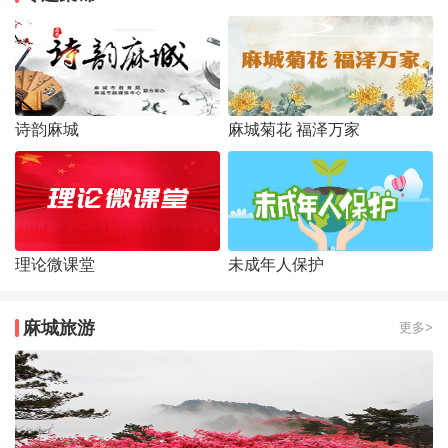
诗韵麻城
麻城菊花 福泽万家
理论微课堂
未成年人保护
麻城旅游
更多>