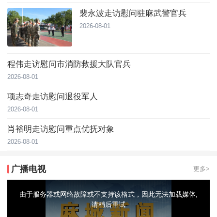
裴永波走访慰问驻麻武警官兵
2026-08-01
程伟走访慰问市消防救援大队官兵
2026-08-01
项志奇走访慰问退役军人
2026-08-01
肖裕明走访慰问重点优抚对象
2026-08-01
广播电视
更多>
This
is
a
由于服务器或网络故障或不支持该格式，因此无法加载媒体,
modal
window.
请稍后重试