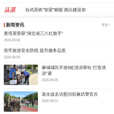
合武高铁“智梁”赋能 跑出建设加
麻城城区开放6处清凉驿站 打造
裴永波走访慰问驻麻武警官兵
新闻资讯
更多>
黄培英荣获“湖北省三八红旗手”
2026-08-06
筑牢旅游安全防线 提升服务品质
2026-08-06
麻城城区开放6处清凉驿站 打造清
凉“避
2026-08-05
裴永波走访慰问驻麻武警官兵
2026-08-01