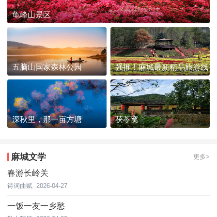
龟峰山景区
五脑山国家森林公园
强推！麻城最新精品旅游线
路发布~
深秋里，那一亩方塘
茯苓窝
麻城文学
更多>
春游长岭关
诗词曲赋
2026-04-27
一饭一友一乡愁