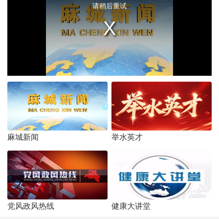
window.
请稍后重试
麻城新闻
举水英才
党风政风热线
健康大讲堂