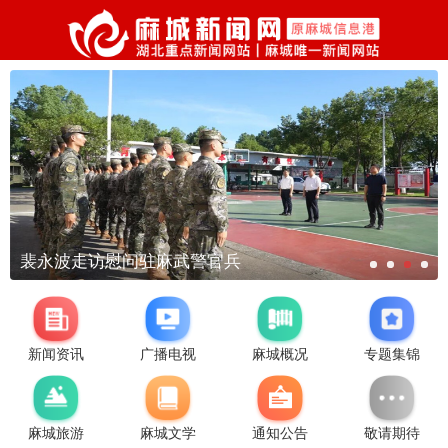
裴永波走访慰问驻麻武警官兵
新闻资讯
广播电视
麻城概况
专题集锦
麻城旅游
麻城文学
通知公告
敬请期待