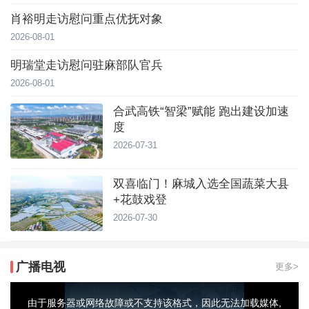
肖裕明走访慰问重点优抚对象
2026-08-01
明瑞堂走访慰问驻麻部队官兵
2026-08-01
合武高铁“智梁”赋能 跑出建设加速
度
2026-07-31
双喜临门！麻城入选全国蔬菜大县
+花鼓戏登
2026-07-30
广播电视
更多>
This
is
a
由于服务器或网络故障或不支持该格式，因此无法加载媒体,
modal