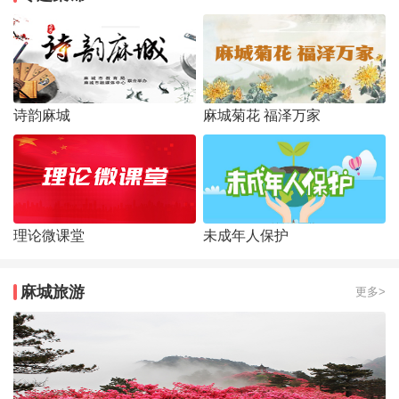
诗韵麻城
麻城菊花 福泽万家
理论微课堂
未成年人保护
麻城旅游
更多>