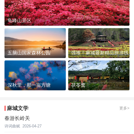
龟峰山景区
五脑山国家森林公园
强推！麻城最新精品旅游线
路发布~
深秋里，那一亩方塘
茯苓窝
麻城文学
更多>
春游长岭关
诗词曲赋
2026-04-27