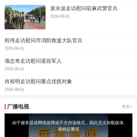
裴永波走访慰问驻麻武警官兵
2026-08-01
程伟走访慰问市消防救援大队官兵
2026-08-01
项志奇走访慰问退役军人
2026-08-01
肖裕明走访慰问重点优抚对象
2026-08-01
广播电视
更多>
This
is
a
由于服务器或网络故障或不支持该格式，因此无法加载媒体,
modal
window.
请稍后重试