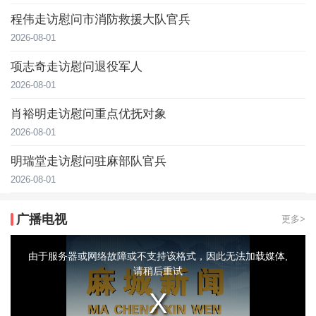
程伟走访慰问市消防救援大队官兵
2026-08-01
项志奇走访慰问退役军人
2026-08-01
肖裕明走访慰问重点优抚对象
2026-08-01
明瑞堂走访慰问驻麻部队官兵
2026-08-01
广播电视
更多>
This
is
a
由于服务器或网络故障或不支持该格式，因此无法加载媒体,
modal
window.
请稍后重试