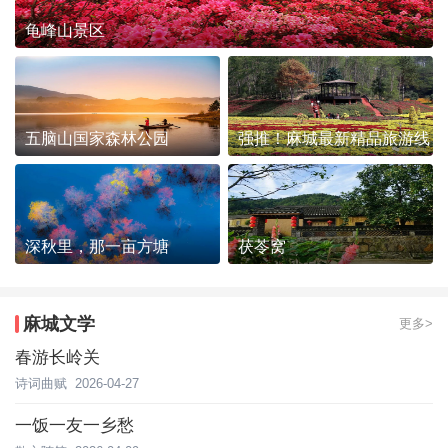
龟峰山景区
五脑山国家森林公园
强推！麻城最新精品旅游线
路发布~
深秋里，那一亩方塘
茯苓窝
麻城文学
更多>
春游长岭关
诗词曲赋
2026-04-27
一饭一友一乡愁