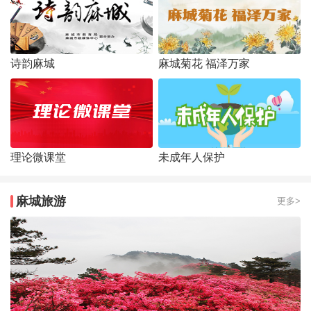
诗韵麻城
麻城菊花 福泽万家
理论微课堂
未成年人保护
麻城旅游
更多>