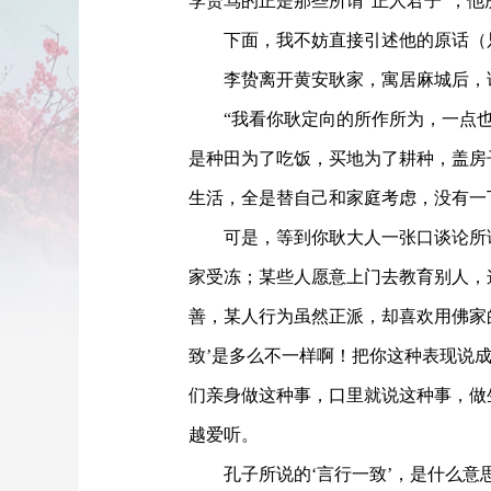
李贽骂的正是那些所谓
“正人君子”，
下面，我不妨直接引述他的原话（
李贽离开黄安耿家，寓居麻城后，
“我
看你
耿定向
的所作所为，一点
是种田为了吃饭，买地为了耕种，盖房
生活，全是替自己和家庭考虑，没有一
可是，等到你
耿大人
一张口谈论
所
家受冻；某些人愿意上门去教育别人，
善，某人行为虽然正派，却喜欢用佛家
致
’
是多么不一样啊！把你这种表现说
们亲身做这种事，口里就说这种事，做
越爱听。
孔子所说的
‘
言
行一致
’
，是什么意