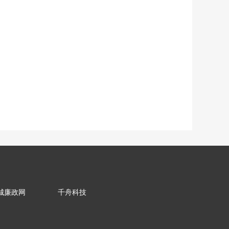
城廉政网
千舟科技