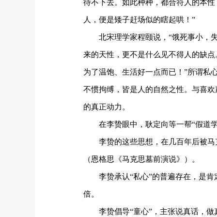
待不下去。如此种种，都合符人的本性
人，便是矮子赶场似的瞎起哄！”
北宋理学家程颐说，
“饿死事小，
来的天性，更不是什么见不得人的缺点。
为了温饱、生活好一点而已！”所谓私
不惯拘缚，皆是人的自然之性。
与喜欢
的
真正
动力。
在李贽眼中，耿定向等一帮
“假道
李贽的这些思想，在几百年后被马
（恩格思《马克思墓前演说》）。
李贽承认
“私心”的普遍存在，是
倍。
李贽倡导
“童心”，主张说真话，