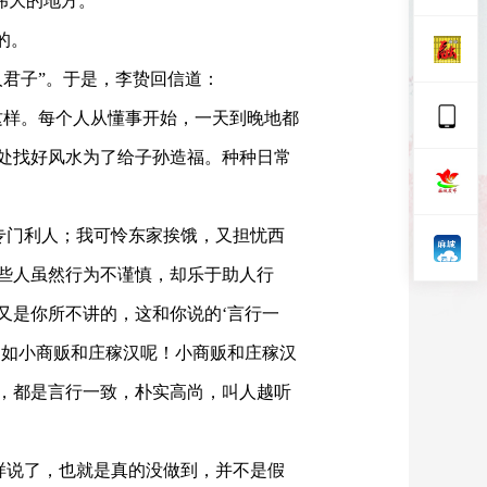
伟大的地方。
”的。
人君子”。于是，李贽回信道：
这样。每个人从懂事开始，一天到晚地都
处找好风水为了给子孙造福。种种日常
专门利人；我可怜东家挨饿，又担忧西
些人虽然行为不谨慎，却乐于助人行
又是你所不讲的，这和
你说的
‘
言
行一
不如小商贩和庄稼汉呢
！小商贩和庄稼汉
，
都
是言行一致，朴实高尚，叫人越听
样说了，也
就是真的没做到，并不是假