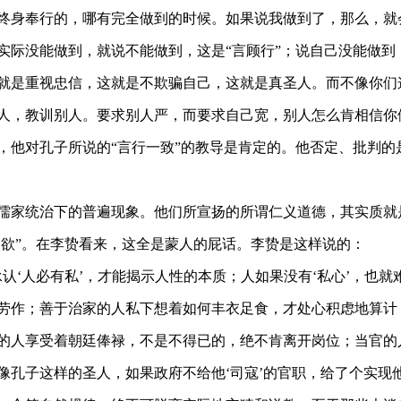
终身奉行的，哪有完全做到的时候。如果说我做到了，那么
，
就
实际没能做到，就说不能做到，这是
“言顾行”；说自己没能做到
就是重视忠信，这就是不欺骗自己，这就是真圣人。
而
不像
你们
人，教训别人。要求别人严，而要求自己宽，别人怎么肯相信
你
，他对孔子所说的
“言行一致”的教导是肯定的。他否定、批判的
儒家统治下的普遍现象。他们所宣扬的所谓仁义道德，其实质就
人欲”。在李贽看来，这全是蒙人的屁话。李贽是这样说的：
认‘人必有私’，才能揭示人性的本质；人如果没有‘私心’，也
劳作；善于治家的人私下想着如何丰衣足食，才处心积虑地算计
的人享受着朝廷俸禄，不是不得已的，绝不肯离开岗位；当官的
像孔子这样的圣人，如果政府不给他‘司寇’的官职，给了个实现