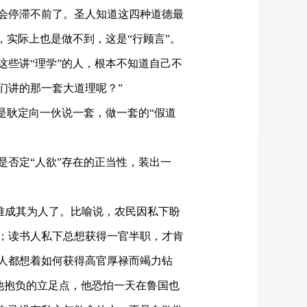
会停滞不前了。圣人知道这四种道德最
，实际上也是做不到，这是“行顾言”。
这些讲
“理学”
的人，根本不知道自己不
们讲的
那一套
大道理
呢？
”
是耿定向一伙说一套，做一套的“假道
是否定
“人欲”存在的正当性，装出一
就难成其为人了。比喻说，农民因私下盼
；读书人私下总想获得一官半职，才肯
人都想着如何获得高官厚禄而竭力钻
他抱负的立足点，他恐怕一天在鲁国也