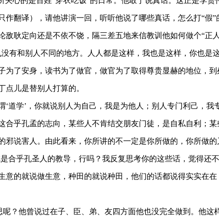
他所关心的是百姓“穿衣吃饭”的日常。他敢于说真话。这正是李贽
只作翻译），请他讲演一回，听听他说了哪些真话，怎么打
“假
论敌耿定向还是不依不饶，隔三差五地来信教训他如何做个
“正
也没有和别人不同的地方。人人都是这样，我也是这样，你也是
子为了安身，读书为了做官，做官为了取得尊贵显赫的地位，到
丁点儿是替别人打算的。
谓
‘
道学
’
，
你
就说别人为自己，我是为他人；别人专门利己，我
这合乎孔孟的志向，某些人不肯结交朋友门徒，是自私自利；某
的邪说害人。由此看来，你所讲的不一定是你所做的，你所做的
成是合乎孔圣人的教导，行吗？我反复思考你的这些话，觉得还
生意的就说做生意，种田的就说种田，他们的话
都说得实实在在
思呢？他
曾说过
在子、臣、弟、友
四
方面
他也
没
完全
做到
。他这