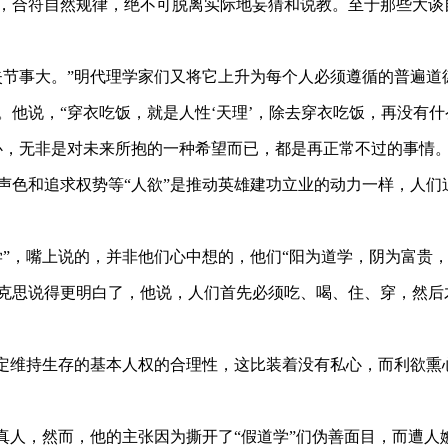
，合符自然规律，绝不可脱离实际地妄猜和说教。至于那些大谈
失节事大。”明代理学家们又将它上升为每个人必须遵循的普遍道
他说，“穿衣吃饭，就是人性‘天理’，除去穿衣吃饭，再没有什
心，无非是对未来所抱的一种希望而已，都是再正常不过的事情
声色
和追求
权势
等
“人欲”
是推动英雄建功立业的动力一样，人们
学”，嘴上说的，并非他们心中想的，他们“阳为道学，阴为富贵
克思说得更明白了，他说，人们首先必须吃、喝、住、穿，然后
肯定维持生存的基本人权的合理性，这比装着没有私心，而利欲熏
做真人，然而，他的主张因为撕开了“假道学”们伪善面目，而遭