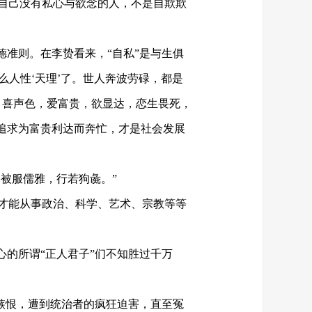
自己没有私心与欲念的人，不是自欺欺
德准则。在李贽看来，“自私”是与生俱
么人性‘天理’了。世人奔波劳碌，都是
。喜
声色，爱富贵，欲显达，恋生畏死，
追求为富贵利达而奔忙，
才
是社会发展
，被服儒雅，行若狗彘。”
才能从事政治、科学、艺术、宗教等等
心的所谓“正人君子”们不知胜过千万
人嫉恨，遭到统治者的疯狂迫害，直至冤