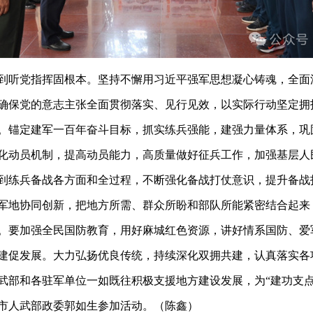
到听党指挥固根本。坚持不懈用习近平强军思想凝心铸魂，全面
确保党的意志主张全面贯彻落实、见行见效，以实际行动坚定拥
。锚定建军一百年奋斗目标，抓实练兵强能，建强力量体系，巩
化动员机制，提高动员能力，高质量做好征兵工作，加强基层人
到练兵备战各方面和全过程，不断强化备战打仗意识，提升备战
军地协同创新，把地方所需、群众所盼和部队所能紧密结合起来
。要加强全民国防教育，用好麻城红色资源，讲好情系国防、爱
建促发展。大力弘扬优良传统，持续深化双拥共建，认真落实各
武部和各驻军单位一如既往积极支援地方建设发展，为“建功支点
市人武部政委郭如生参加活动。（陈鑫）