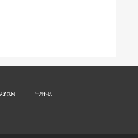
城廉政网
千舟科技