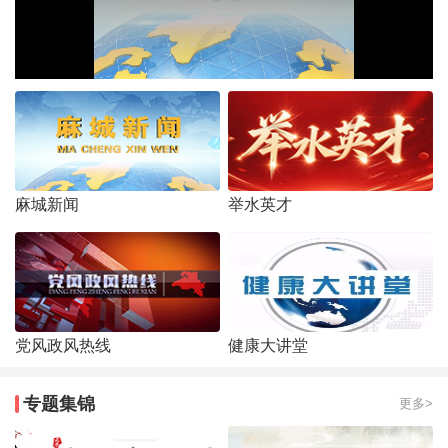
麻城新闻
举水英才
党风政风热线
健康大讲堂
专题集锦
更多>