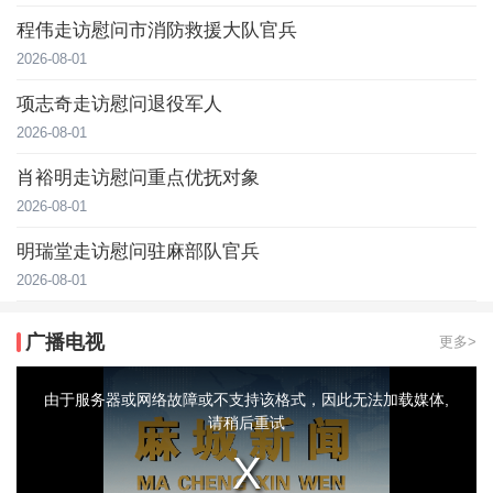
程伟走访慰问市消防救援大队官兵
2026-08-01
项志奇走访慰问退役军人
2026-08-01
肖裕明走访慰问重点优抚对象
2026-08-01
明瑞堂走访慰问驻麻部队官兵
2026-08-01
广播电视
更多>
This
is
a
由于服务器或网络故障或不支持该格式，因此无法加载媒体,
modal
window.
请稍后重试