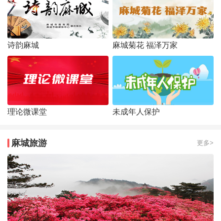
诗韵麻城
麻城菊花 福泽万家
理论微课堂
未成年人保护
麻城旅游
更多>