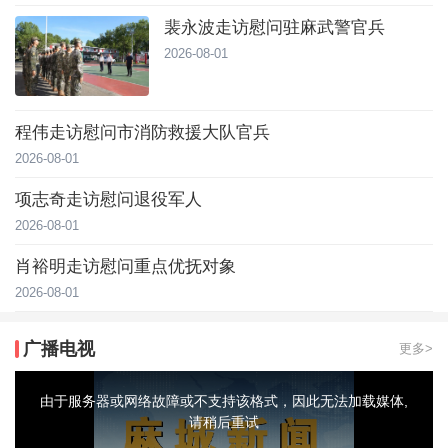
裴永波走访慰问驻麻武警官兵
2026-08-01
程伟走访慰问市消防救援大队官兵
2026-08-01
项志奇走访慰问退役军人
2026-08-01
肖裕明走访慰问重点优抚对象
2026-08-01
广播电视
更多>
This
is
a
由于服务器或网络故障或不支持该格式，因此无法加载媒体,
modal
window.
请稍后重试