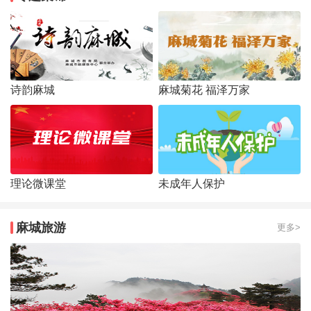
诗韵麻城
麻城菊花 福泽万家
理论微课堂
未成年人保护
麻城旅游
更多>