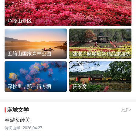
龟峰山景区
五脑山国家森林公园
强推！麻城最新精品旅游线
路发布~
深秋里，那一亩方塘
茯苓窝
麻城文学
更多>
春游长岭关
诗词曲赋
2026-04-27