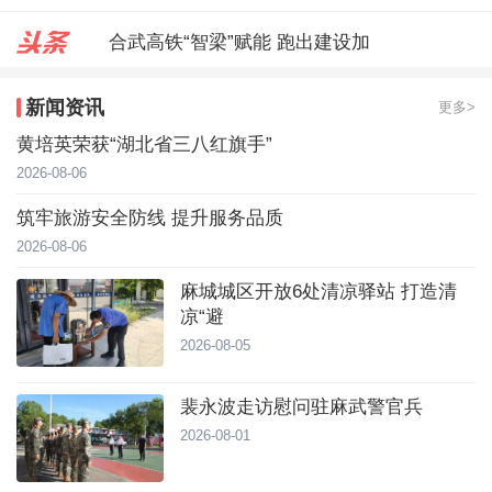
合武高铁“智梁”赋能 跑出建设加
麻城城区开放6处清凉驿站 打造
新闻资讯
更多>
裴永波走访慰问驻麻武警官兵
黄培英荣获“湖北省三八红旗手”
2026-08-06
筑牢旅游安全防线 提升服务品质
2026-08-06
麻城城区开放6处清凉驿站 打造清
凉“避
2026-08-05
裴永波走访慰问驻麻武警官兵
2026-08-01