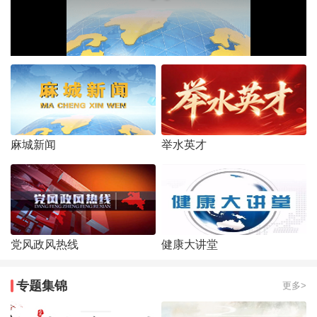
麻城新闻
举水英才
党风政风热线
健康大讲堂
专题集锦
更多>