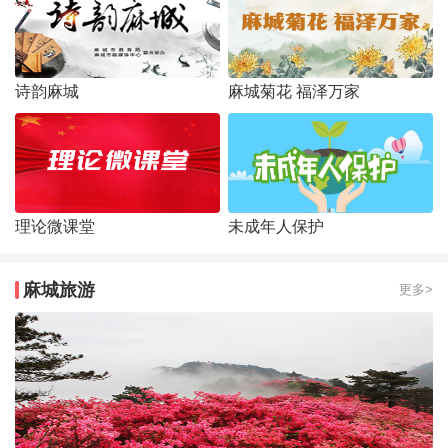
诗韵麻城
麻城菊花 福泽万家
理论微课堂
未成年人保护
麻城旅游
更多>