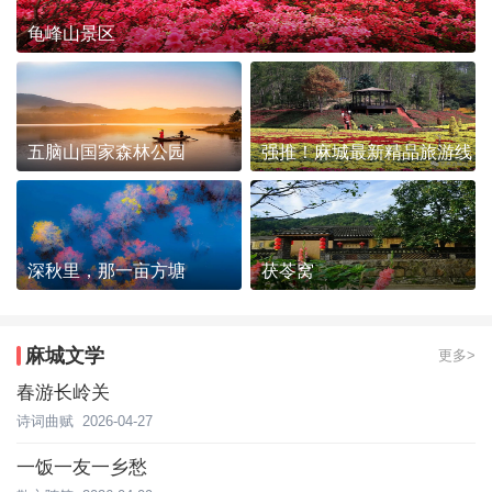
龟峰山景区
五脑山国家森林公园
强推！麻城最新精品旅游线
路发布~
深秋里，那一亩方塘
茯苓窝
麻城文学
更多>
春游长岭关
诗词曲赋
2026-04-27
一饭一友一乡愁