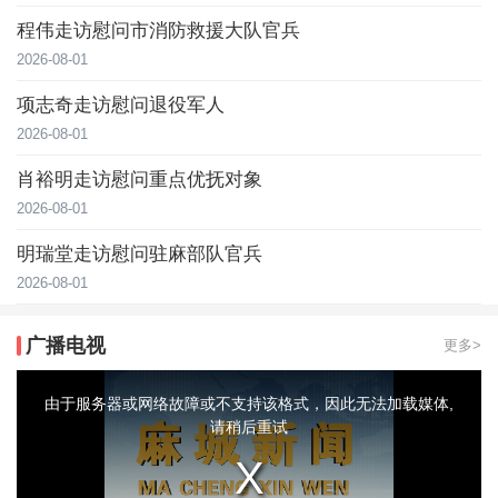
程伟走访慰问市消防救援大队官兵
2026-08-01
项志奇走访慰问退役军人
2026-08-01
肖裕明走访慰问重点优抚对象
2026-08-01
明瑞堂走访慰问驻麻部队官兵
2026-08-01
广播电视
更多>
This
is
a
由于服务器或网络故障或不支持该格式，因此无法加载媒体,
modal
window.
请稍后重试