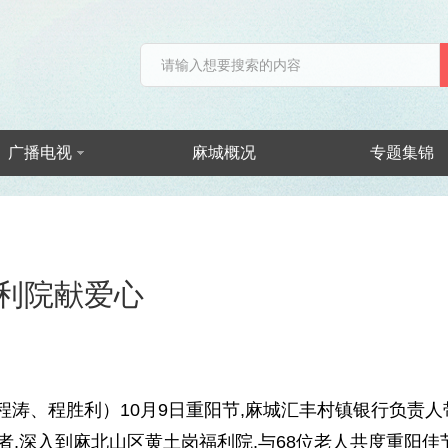
广播电视
麻城概况
专题集锦
利院献爱心
、程胜利）10月9日重阳节,麻城汇丰村镇银行负责人
者,深入到麻北山区黄土岗福利院,与68位老人共度重阳佳