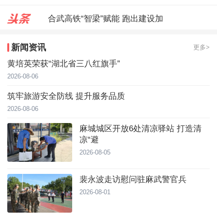
合武高铁“智梁”赋能 跑出建设加
麻城城区开放6处清凉驿站 打造
新闻资讯
更多>
裴永波走访慰问驻麻武警官兵
黄培英荣获“湖北省三八红旗手”
2026-08-06
筑牢旅游安全防线 提升服务品质
2026-08-06
麻城城区开放6处清凉驿站 打造清
凉“避
2026-08-05
裴永波走访慰问驻麻武警官兵
2026-08-01