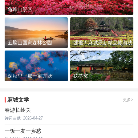
龟峰山景区
五脑山国家森林公园
强推！麻城最新精品旅游线
路发布~
深秋里，那一亩方塘
茯苓窝
麻城文学
更多>
春游长岭关
诗词曲赋
2026-04-27
一饭一友一乡愁