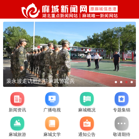
裴永波走访慰问驻麻武警官兵
新闻资讯
广播电视
麻城概况
专题集锦
麻城旅游
麻城文学
通知公告
敬请期待