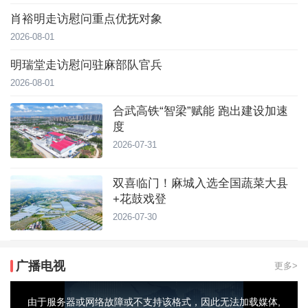
肖裕明走访慰问重点优抚对象
2026-08-01
明瑞堂走访慰问驻麻部队官兵
2026-08-01
合武高铁“智梁”赋能 跑出建设加速
度
2026-07-31
双喜临门！麻城入选全国蔬菜大县
+花鼓戏登
2026-07-30
广播电视
更多>
This
is
a
由于服务器或网络故障或不支持该格式，因此无法加载媒体,
modal