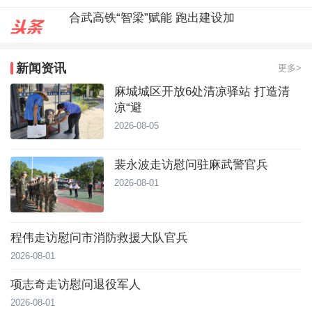
麻城城区开放6处清凉驿站 打造
裴永波走访慰问驻麻武警官兵
新闻资讯
更多>
合武高铁“智梁”赋能 跑出建设加
麻城城区开放6处清凉驿站 打造清
凉“避
2026-08-05
裴永波走访慰问驻麻武警官兵
2026-08-01
程伟走访慰问市消防救援大队官兵
2026-08-01
项志奇走访慰问退役军人
2026-08-01