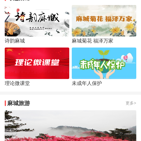
诗韵麻城
麻城菊花 福泽万家
理论微课堂
未成年人保护
麻城旅游
更多>