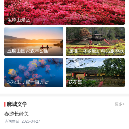
龟峰山景区
五脑山国家森林公园
强推！麻城最新精品旅游线
路发布~
深秋里，那一亩方塘
茯苓窝
麻城文学
更多>
春游长岭关
诗词曲赋
2026-04-27