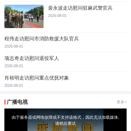
裴永波走访慰问驻麻武警官兵
2026-08-01
程伟走访慰问市消防救援大队官兵
2026-08-01
项志奇走访慰问退役军人
2026-08-01
肖裕明走访慰问重点优抚对象
2026-08-01
广播电视
更多>
This
is
a
由于服务器或网络故障或不支持该格式，因此无法加载媒体,
modal
window.
请稍后重试