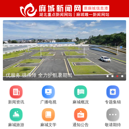
优服务 强保障 全力护航暑期驾
新闻资讯
广播电视
麻城概况
专题集锦
麻城旅游
麻城文学
通知公告
敬请期待
麻城城区开放6处清凉驿站 打造