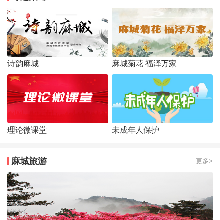
诗韵麻城
麻城菊花 福泽万家
理论微课堂
未成年人保护
麻城旅游
更多>