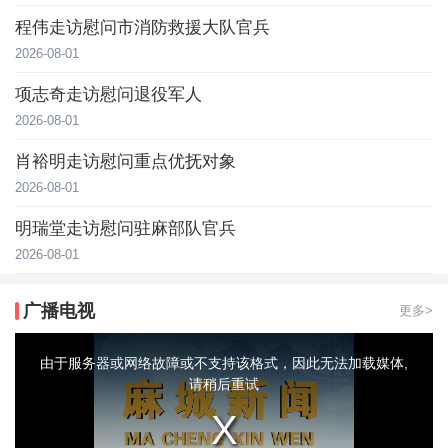
程伟走访慰问市消防救援大队官兵
2026-08-01
项志奇走访慰问退役军人
2026-08-01
肖裕明走访慰问重点优抚对象
2026-08-01
明瑞堂走访慰问驻麻部队官兵
2026-08-01
广播电视
更多>
This
is
a
由于服务器或网络故障或不支持该格式，因此无法加载媒体,
modal
window.
请稍后重试