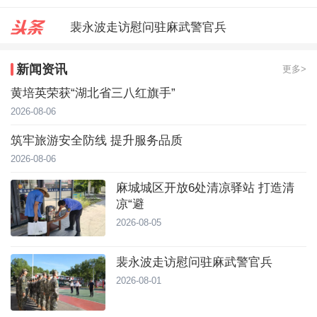
裴永波走访慰问驻麻武警官兵
台风靠近！直冲40℃，黄冈高温预
新闻资讯
更多>
麻城城区开放6处清凉驿站 打造
黄培英荣获“湖北省三八红旗手”
2026-08-06
筑牢旅游安全防线 提升服务品质
2026-08-06
麻城城区开放6处清凉驿站 打造清
凉“避
2026-08-05
裴永波走访慰问驻麻武警官兵
2026-08-01