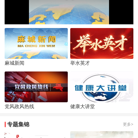
麻城新闻
举水英才
党风政风热线
健康大讲堂
专题集锦
更多>