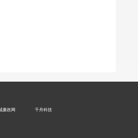
城廉政网
千舟科技