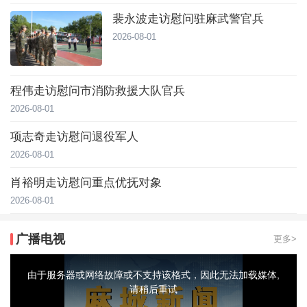
裴永波走访慰问驻麻武警官兵
2026-08-01
程伟走访慰问市消防救援大队官兵
2026-08-01
项志奇走访慰问退役军人
2026-08-01
肖裕明走访慰问重点优抚对象
2026-08-01
广播电视
更多>
This
is
a
由于服务器或网络故障或不支持该格式，因此无法加载媒体,
modal
window.
请稍后重试