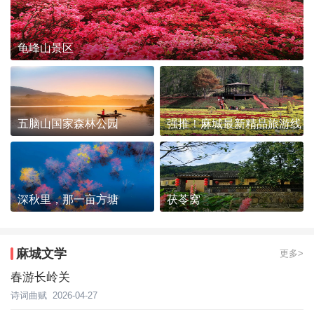
龟峰山景区
五脑山国家森林公园
强推！麻城最新精品旅游线
路发布~
深秋里，那一亩方塘
茯苓窝
麻城文学
更多>
春游长岭关
诗词曲赋
2026-04-27