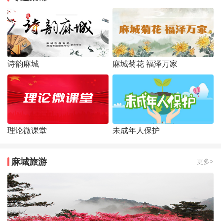
诗韵麻城
麻城菊花 福泽万家
理论微课堂
未成年人保护
麻城旅游
更多>