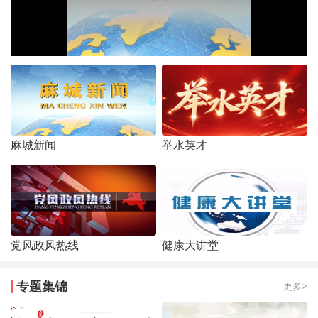
麻城新闻
举水英才
党风政风热线
健康大讲堂
专题集锦
更多>