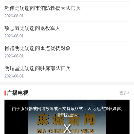
程伟走访慰问市消防救援大队官兵
2026-08-01
项志奇走访慰问退役军人
2026-08-01
肖裕明走访慰问重点优抚对象
2026-08-01
明瑞堂走访慰问驻麻部队官兵
2026-08-01
广播电视
更多>
This
is
a
由于服务器或网络故障或不支持该格式，因此无法加载媒体,
modal
window.
请稍后重试