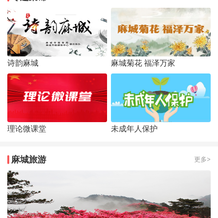
诗韵麻城
麻城菊花 福泽万家
理论微课堂
未成年人保护
麻城旅游
更多>