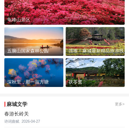
龟峰山景区
五脑山国家森林公园
强推！麻城最新精品旅游线
路发布~
深秋里，那一亩方塘
茯苓窝
麻城文学
更多>
春游长岭关
诗词曲赋
2026-04-27