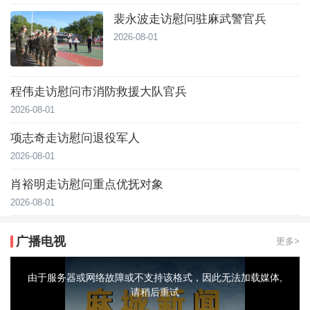
裴永波走访慰问驻麻武警官兵
2026-08-01
程伟走访慰问市消防救援大队官兵
2026-08-01
项志奇走访慰问退役军人
2026-08-01
肖裕明走访慰问重点优抚对象
2026-08-01
广播电视
更多>
This
is
a
由于服务器或网络故障或不支持该格式，因此无法加载媒体,
modal
window.
请稍后重试