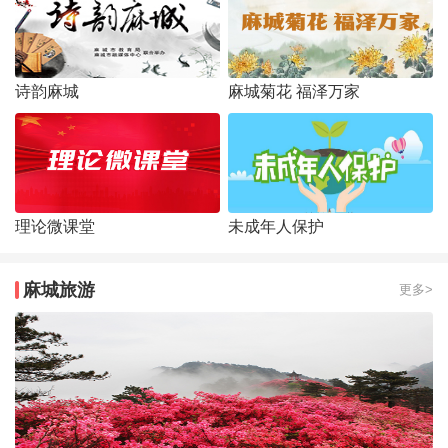
诗韵麻城
麻城菊花 福泽万家
理论微课堂
未成年人保护
麻城旅游
更多>