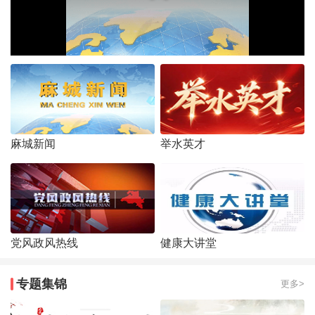
麻城新闻
举水英才
党风政风热线
健康大讲堂
专题集锦
更多>