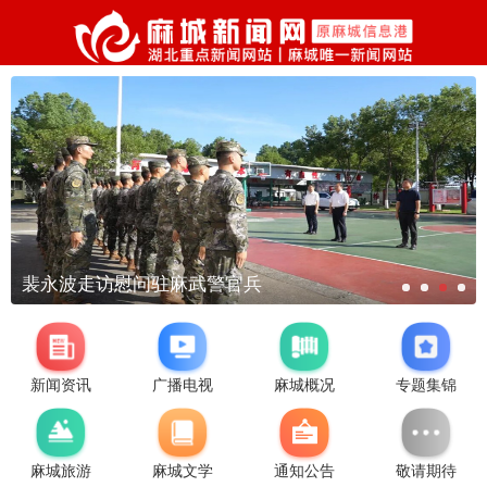
裴永波走访慰问驻麻武警官兵
新闻资讯
广播电视
麻城概况
专题集锦
麻城旅游
麻城文学
通知公告
敬请期待