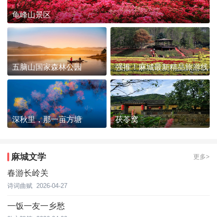
龟峰山景区
五脑山国家森林公园
强推！麻城最新精品旅游线
路发布~
深秋里，那一亩方塘
茯苓窝
麻城文学
更多>
春游长岭关
诗词曲赋
2026-04-27
一饭一友一乡愁