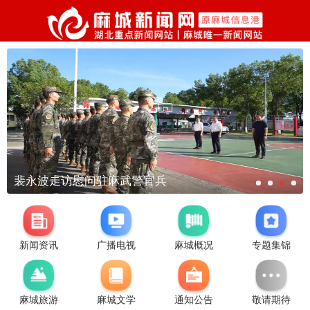
裴永波走访慰问驻麻武警官兵
新闻资讯
广播电视
麻城概况
专题集锦
麻城旅游
麻城文学
通知公告
敬请期待