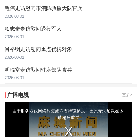
程伟走访慰问市消防救援大队官兵
2026-08-01
项志奇走访慰问退役军人
2026-08-01
肖裕明走访慰问重点优抚对象
2026-08-01
明瑞堂走访慰问驻麻部队官兵
2026-08-01
广播电视
更多>
This
is
a
由于服务器或网络故障或不支持该格式，因此无法加载媒体,
modal
window.
请稍后重试