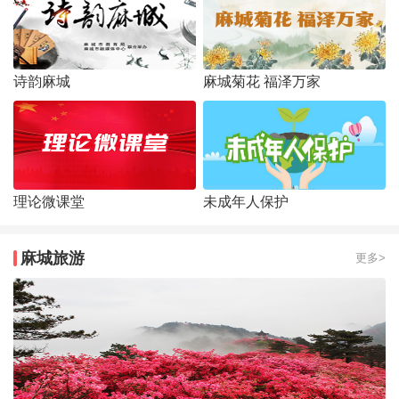
诗韵麻城
麻城菊花 福泽万家
理论微课堂
未成年人保护
麻城旅游
更多>