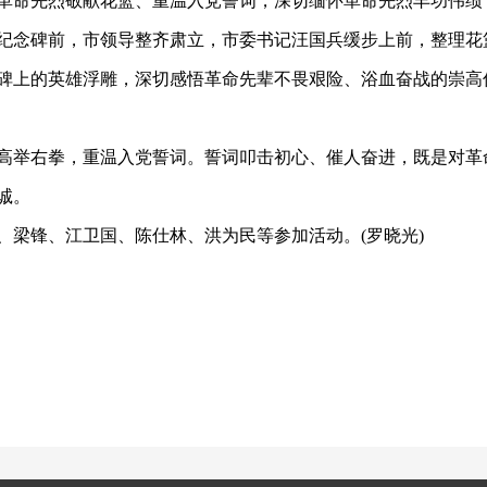
革命先烈敬献花篮、重温入党誓词，深切缅怀革命先烈丰功伟绩
纪念碑前，市领导整齐肃立，市委书记汪国兵缓步上前，整理花
碑上的英雄浮雕，深切感悟革命先辈不畏艰险、浴血奋战的崇高
高举右拳，重温入党誓词。誓词叩击初心、催人奋进，既是对革
诚。
、梁锋、江卫国、陈仕林、洪为民等参加活动。
(罗晓光)