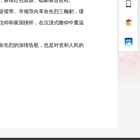
，赓续红色血脉、砥砺奋进征程。
篮缎带。市领导向革命先烈三鞠躬，缓
信仰和家国情怀，在沉浸式瞻仰中重温
命先烈的深情告慰，也是对党和人民的