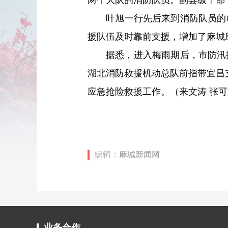
两个大队的消防队员。副县级干部
叶旭一行先后来到消防队员的
援队伍及时靠前支援，增加了麻城
据悉，进入梅雨期后，市防汛
湖北消防救援机动总队前指带宜昌
应急抢险救援工作。（来文涛 张
编辑：麻城新闻网
业务合作