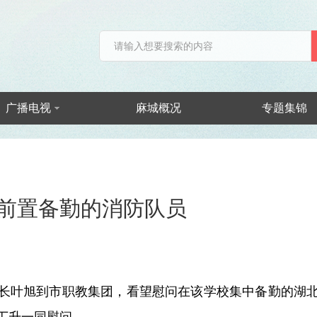
广播电视
麻城概况
专题集锦
前置备勤的消防队员
市长叶旭到市职教集团，看望慰问在该学校集中备勤的湖