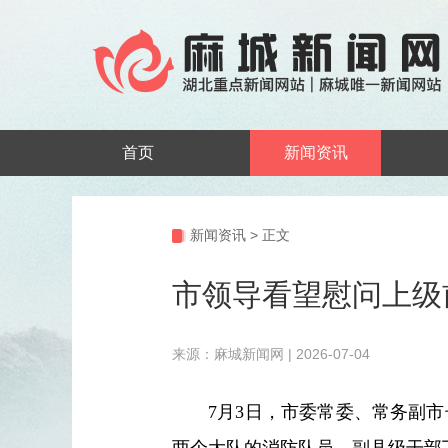
首页
新闻资讯
新闻资讯
>
正文
市领导看望慰问上级
来源：麻城新闻网 | 2026-07-04
7月3日，市委常委、常务副