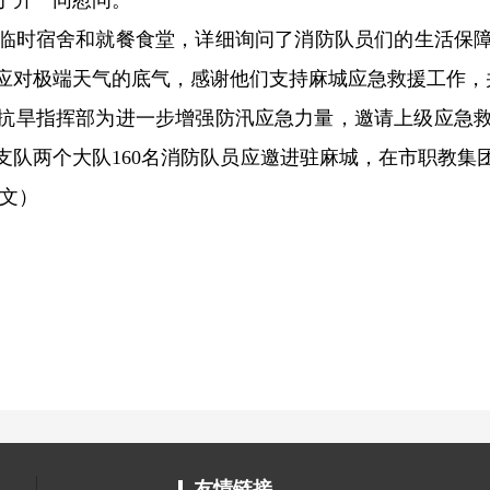
丁升一同慰问。
临时宿舍和就餐食堂，详细询问了消防队员们的生活保
应对极端天气的底气，感谢他们支持麻城应急救援工作，
抗旱指挥部为进一步增强防汛应急力量，邀请上级应急救
支队两个大队160名消防队员应邀进驻麻城，在市职教集
可文）
友情链接