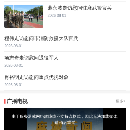
裴永波走访慰问驻麻武警官兵
2026-08-01
程伟走访慰问市消防救援大队官兵
2026-08-01
项志奇走访慰问退役军人
2026-08-01
肖裕明走访慰问重点优抚对象
2026-08-01
广播电视
更多>
This
is
a
由于服务器或网络故障或不支持该格式，因此无法加载媒体,
modal
window.
请稍后重试