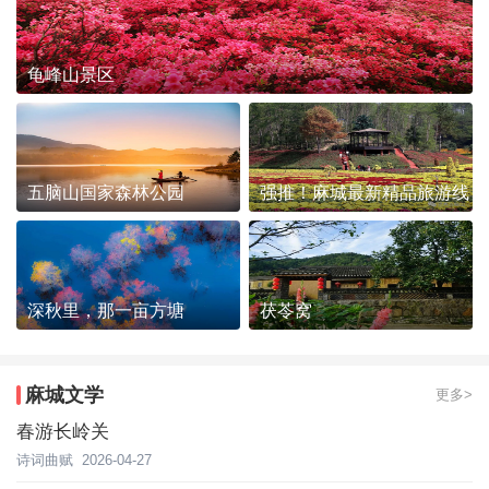
龟峰山景区
五脑山国家森林公园
强推！麻城最新精品旅游线
路发布~
深秋里，那一亩方塘
茯苓窝
麻城文学
更多>
春游长岭关
诗词曲赋
2026-04-27