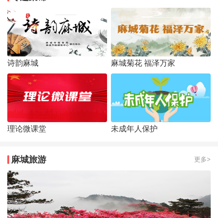
诗韵麻城
麻城菊花 福泽万家
理论微课堂
未成年人保护
麻城旅游
更多>