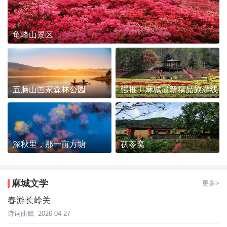
龟峰山景区
五脑山国家森林公园
强推！麻城最新精品旅游线
路发布~
深秋里，那一亩方塘
茯苓窝
麻城文学
更多>
春游长岭关
诗词曲赋
2026-04-27