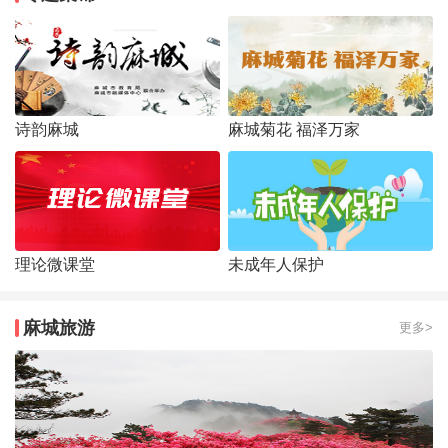
诗韵麻城
麻城菊花 福泽万家
理论微课堂
未成年人保护
麻城旅游
更多>