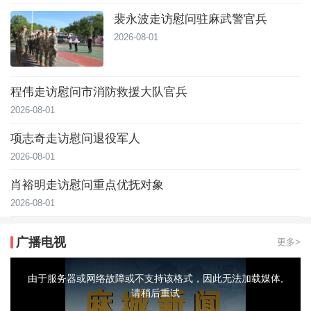
裴永波走访慰问驻麻武警官兵
2026-08-01
程伟走访慰问市消防救援大队官兵
2026-08-01
项志奇走访慰问退役军人
2026-08-01
肖裕明走访慰问重点优抚对象
2026-08-01
广播电视
更多>
This
is
a
由于服务器或网络故障或不支持该格式，因此无法加载媒体,
modal
window.
请稍后重试