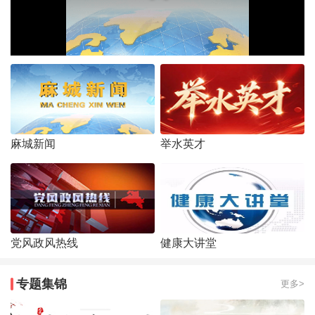
麻城新闻
举水英才
党风政风热线
健康大讲堂
专题集锦
更多>