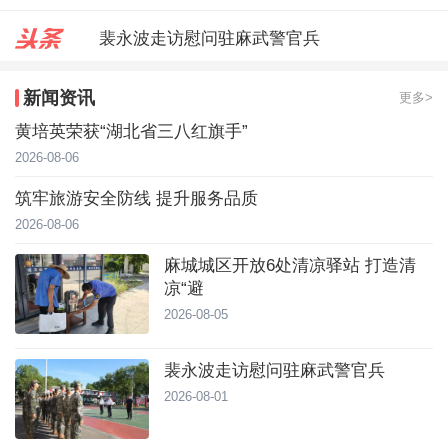
裴永波走访慰问驻麻武警官兵
台风靠近！直冲40℃，黄冈高温预
新闻资讯
更多>
麻城城区开放6处清凉驿站 打造
黄培英荣获“湖北省三八红旗手”
2026-08-06
筑牢旅游安全防线 提升服务品质
2026-08-06
麻城城区开放6处清凉驿站 打造清
凉“避
2026-08-05
裴永波走访慰问驻麻武警官兵
2026-08-01