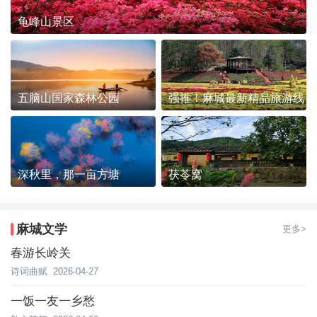
龟峰山景区
五脑山国家森林公园
强推！麻城最新精品旅游线
路发布~
深秋里，那一亩方塘
茯苓窝
麻城文学
更多>
春游长岭关
诗词曲赋
2026-04-27
一饭一友一乡愁