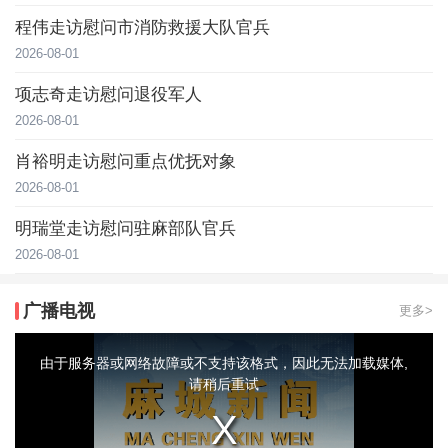
程伟走访慰问市消防救援大队官兵
2026-08-01
项志奇走访慰问退役军人
2026-08-01
肖裕明走访慰问重点优抚对象
2026-08-01
明瑞堂走访慰问驻麻部队官兵
2026-08-01
广播电视
更多>
This
is
a
由于服务器或网络故障或不支持该格式，因此无法加载媒体,
modal
window.
请稍后重试