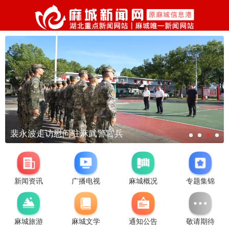
裴永波走访慰问驻麻武警官兵
新闻资讯
广播电视
麻城概况
专题集锦
麻城旅游
麻城文学
通知公告
敬请期待