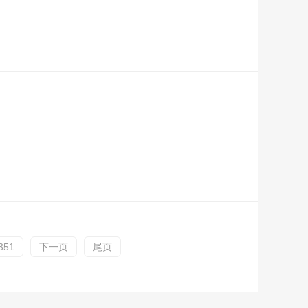
351
下一页
尾页