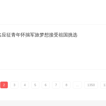
余名应征青年怀揣军旅梦想接受祖国挑选
2
3
4
5
6
7
8
...
1350
1