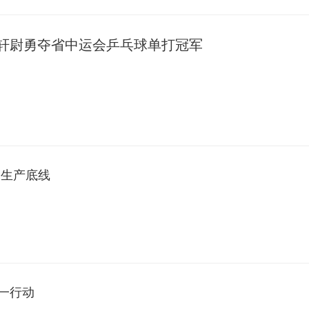
轩尉勇夺省中运会乒乓球单打冠军
全生产底线
一行动