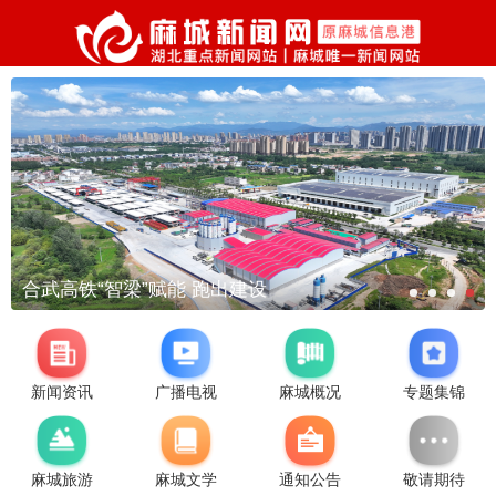
合武高铁“智梁”赋能 跑出建设
新闻资讯
广播电视
麻城概况
专题集锦
麻城旅游
麻城文学
通知公告
敬请期待