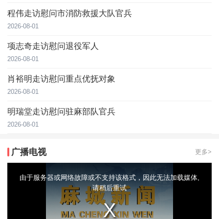
程伟走访慰问市消防救援大队官兵
2026-08-01
项志奇走访慰问退役军人
2026-08-01
肖裕明走访慰问重点优抚对象
2026-08-01
明瑞堂走访慰问驻麻部队官兵
2026-08-01
广播电视
更多>
This
is
a
由于服务器或网络故障或不支持该格式，因此无法加载媒体,
modal
window.
请稍后重试