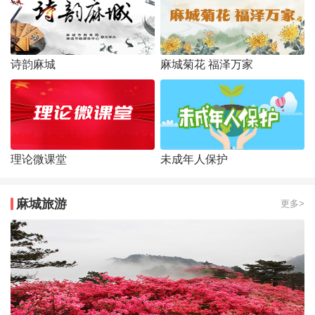
诗韵麻城
麻城菊花 福泽万家
理论微课堂
未成年人保护
麻城旅游
更多>