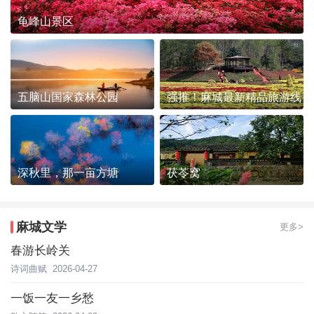
龟峰山景区
五脑山国家森林公园
强推！麻城最新精品旅游线
路发布~
深秋里，那一亩方塘
茯苓窝
麻城文学
更多>
春游长岭关
诗词曲赋
2026-04-27
一饭一友一乡愁