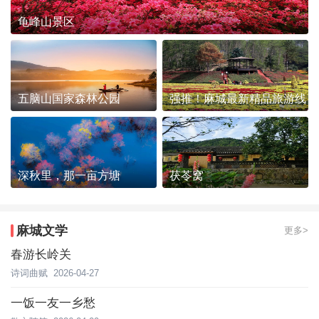
龟峰山景区
五脑山国家森林公园
强推！麻城最新精品旅游线
路发布~
深秋里，那一亩方塘
茯苓窝
麻城文学
更多>
春游长岭关
诗词曲赋
2026-04-27
一饭一友一乡愁