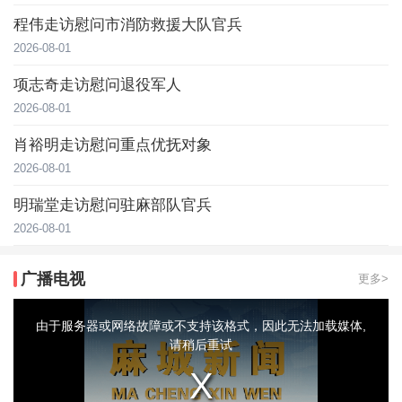
程伟走访慰问市消防救援大队官兵
2026-08-01
项志奇走访慰问退役军人
2026-08-01
肖裕明走访慰问重点优抚对象
2026-08-01
明瑞堂走访慰问驻麻部队官兵
2026-08-01
广播电视
更多>
This
is
a
由于服务器或网络故障或不支持该格式，因此无法加载媒体,
modal
window.
请稍后重试