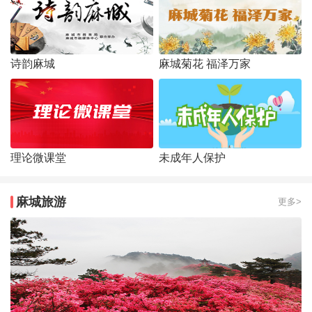
诗韵麻城
麻城菊花 福泽万家
理论微课堂
未成年人保护
麻城旅游
更多>