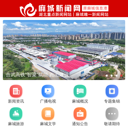
合武高铁“智梁”赋能 跑出建设
新闻资讯
广播电视
麻城概况
专题集锦
麻城旅游
麻城文学
通知公告
敬请期待