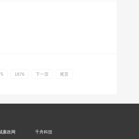
75
1876
下一页
尾页
城廉政网
千舟科技