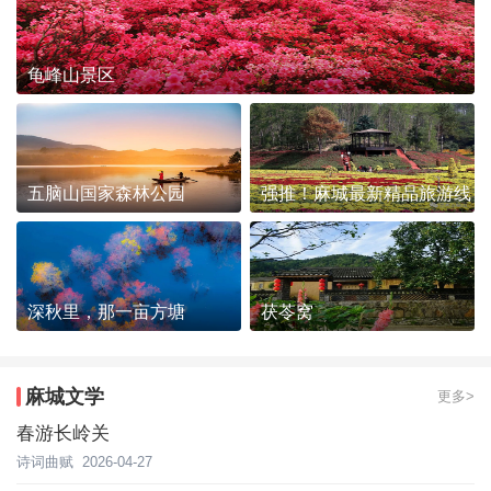
龟峰山景区
五脑山国家森林公园
强推！麻城最新精品旅游线
路发布~
深秋里，那一亩方塘
茯苓窝
麻城文学
更多>
春游长岭关
诗词曲赋
2026-04-27