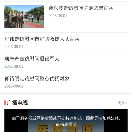
裴永波走访慰问驻麻武警官兵
2026-08-01
程伟走访慰问市消防救援大队官兵
2026-08-01
项志奇走访慰问退役军人
2026-08-01
肖裕明走访慰问重点优抚对象
2026-08-01
广播电视
更多>
This
is
a
由于服务器或网络故障或不支持该格式，因此无法加载媒体,
modal
window.
请稍后重试