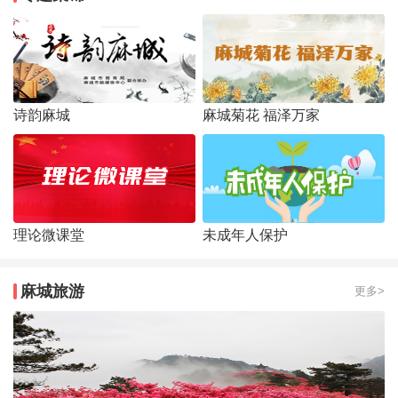
诗韵麻城
麻城菊花 福泽万家
理论微课堂
未成年人保护
麻城旅游
更多>