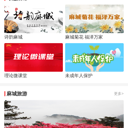
诗韵麻城
麻城菊花 福泽万家
理论微课堂
未成年人保护
麻城旅游
更多>