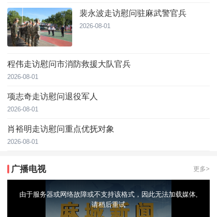
裴永波走访慰问驻麻武警官兵
2026-08-01
程伟走访慰问市消防救援大队官兵
2026-08-01
项志奇走访慰问退役军人
2026-08-01
肖裕明走访慰问重点优抚对象
2026-08-01
广播电视
更多>
This
is
a
由于服务器或网络故障或不支持该格式，因此无法加载媒体,
modal
window.
请稍后重试